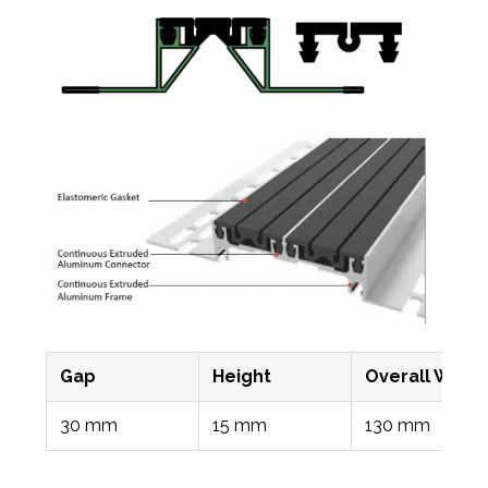
Gap
Height
Overall Width
30 mm
15 mm
130 mm